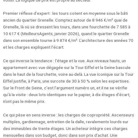
Premier réflexe d’expert : les tours cotent en moyenne sous le bâti
ancien du quartier Grenelle. Comptez autour de 8 946 €/m² quai de
Grenelle, là où se dressent les tours, dans une fourchette de 7 585 à
10 617 € (MeilleursAgents, janvier 2026), quand le quartier Grenelle
dans son ensemble tourne à 9 874 €/m². L’architecture des années 70
et les charges expliquent l’écart.
Ce qui inverse la tendance : l’étage et la vue. Aux niveaux hauts, un
appartement avec vue dégagée sur la Tour Eiffel et la Seine bascule
dans le haut de la fourchette, voire au-delà. La vue iconique sur la Tour
Eiffel justifie, à Paris, une surcote de 30 à 50 % selon les expertises.
Sur le Front de Seine, c’est l’argument numéro un, et il ne se vérifie
qu’à la visite : deux lots identiques sur le papier, à dix étages d’écart,
n’ont pas le même prix.
Ce qui pèse en sens inverse : les charges de copropriété. Ascenseurs
multiples, gardiennage, entretien de la dalle, ravalements lourds sur
des immeubles de trente étages. Un acheteur intègre ces charges
mensuelles dans son budget, donc dans son prix d’achat. Une