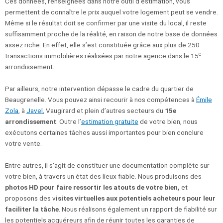
Ces données, renseignées dans notre outil d’estimation, vous
permettent de connaître le prix auquel votre logement peut se vendre.
Même si le résultat doit se confirmer par une visite du local, il reste
suffisamment proche de la réalité, en raison de notre base de données
assez riche. En effet, elle s’est constituée grâce aux plus de 250
e
transactions immobilières réalisées par notre agence dans le 15
arrondissement.
Par ailleurs, notre intervention dépasse le cadre du quartier de
Beaugrenelle. Vous pouvez ainsi recourir à nos compétences à
Émile
Zola
, à
Javel
, Vaugirard et plein d’autres secteurs du
15e
arrondissement
. Outre l’
estimation gratuite
de votre bien, nous
exécutons certaines tâches aussi importantes pour bien conclure
votre vente.
Entre autres, il s’agit de constituer une documentation complète sur
votre bien, à travers un état des lieux fiable. Nous produisons des
photos HD pour faire ressortir les atouts de votre bien,
et
proposons des v
isites virtuelles aux potentiels acheteurs pour leur
faciliter la tâche
. Nous réalisons également un rapport de fiabilité sur
les potentiels acquéreurs afin de réunir toutes les garanties de