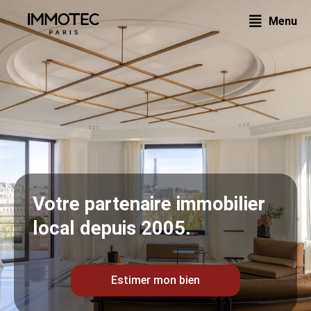
Aller
Menu
au
contenu
Votre partenaire immobilier
local depuis 2005.
Estimer mon bien