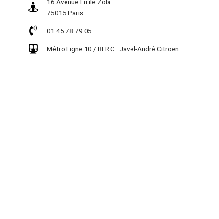
16 Avenue Émile Zola
75015 Paris
01 45 78 79 05
Métro Ligne 10 / RER C : Javel-André Citroën