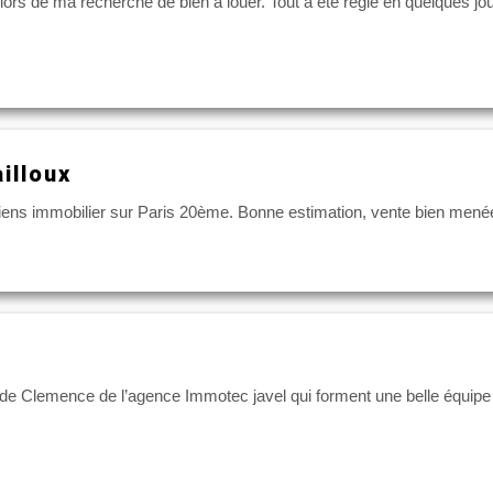
 lors de ma recherche de bien à louer. Tout a été réglé en quelques jou
illoux
2 biens immobilier sur Paris 20ème. Bonne estimation, vente bien menée
 Clemence de l’agence Immotec javel qui forment une belle équipe de 