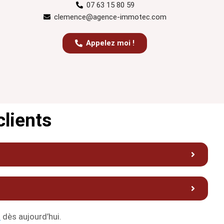
07 63 15 80 59
clemence@agence-immotec.com
Appelez moi !
clients
5
dès aujourd’hui.