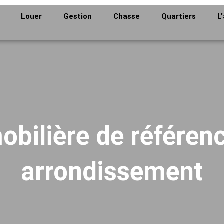
Louer
Gestion
Chasse
Quartiers
L
bilière de référen
arrondissement