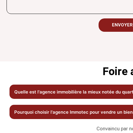
o
s
n
s
e
a
g
ENVOYER
e
Foire 
Quelle est l'agence immobilière la mieux notée du quart
Pourquoi choisir l'agence Immotec pour vendre un bien 
Convaincu par n