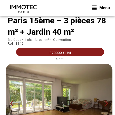
Aller
Menu
au
contenu
Paris 15ème – 3 pièces 78
m² + Jardin 40 m²
3 pièces • 1 chambres • m² • Convention
Ref : 1146
870000 € HAI
Soit :