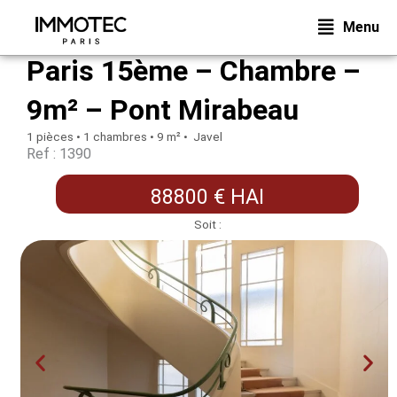
Aller
Menu
au
contenu
Paris 15ème – Chambre –
9m² – Pont Mirabeau
1 pièces • 1 chambres • 9 m² • Javel
Ref : 1390
88800 € HAI
Soit :