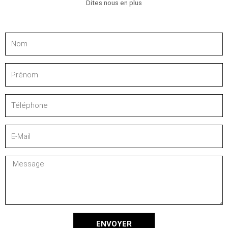
Dites nous en plus
Nom
Prénom
Téléphone
E-
Mail
Message
ENVOYER