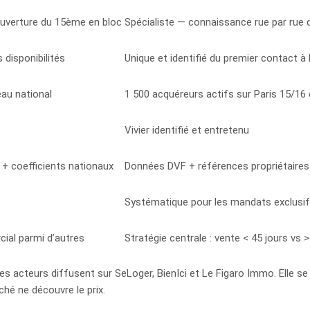
ouverture du 15ème en bloc
Spécialiste — connaissance rue par rue 
s disponibilités
Unique et identifié du premier contact à 
eau national
1 500 acquéreurs actifs sur Paris 15/16 
Vivier identifié et entretenu
 + coefficients nationaux
Données DVF + références propriétaires 
Systématique pour les mandats exclusi
ial parmi d’autres
Stratégie centrale : vente < 45 jours vs 
es acteurs diffusent sur SeLoger, BienIci et Le Figaro Immo. Elle se jo
hé ne découvre le prix.