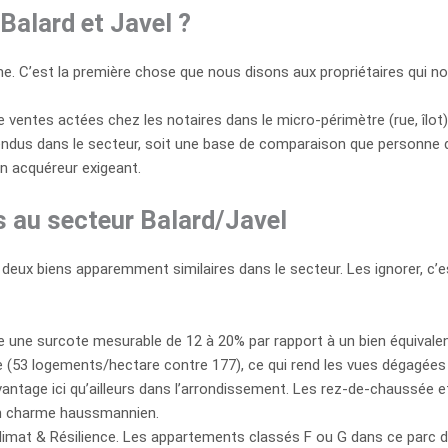
alard et Javel ?
. C’est la première chose que nous disons aux propriétaires qui nous
entes actées chez les notaires dans le micro-périmètre (rue, îlot),
ndus dans le secteur, soit une base de comparaison que personne d’au
un acquéreur exigeant.
es au secteur Balard/Javel
e deux biens apparemment similaires dans le secteur. Les ignorer, c’
 une surcote mesurable de 12 à 20% par rapport à un bien équivale
53 logements/hectare contre 177), ce qui rend les vues dégagées p
antage ici qu’ailleurs dans l’arrondissement. Les rez-de-chaussée 
’un charme haussmannien.
 Climat & Résilience. Les appartements classés F ou G dans ce parc