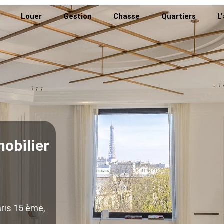
Louer
Gestion
Chasse
Quartiers
L
obilier
aris 15 ème,