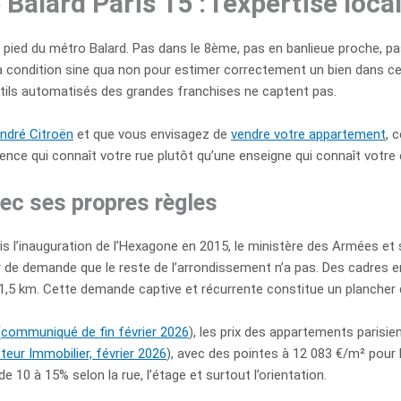
alard Paris 15 : l’expertise local
pied du métro Balard. Pas dans le 8ème, pas en banlieue proche, pas
a condition sine qua non pour estimer correctement un bien dans c
ils automatisés des grandes franchises ne captent pas.
ndré Citroën
et que vous envisagez de
vendre votre appartement
, 
ence qui connaît votre rue plutôt qu’une enseigne qui connaît votre
ec ses propres règles
is l’inauguration de l’Hexagone en 2015, le ministère des Armées et se
 de demande que le reste de l’arrondissement n’a pas. Des cadres en
1,5 km. Cette demande captive et récurrente constitue un plancher 
(
communiqué de fin février 2026
), les prix des appartements parisi
teur Immobilier, février 2026
), avec des pointes à 12 083 €/m² pour 
e 10 à 15% selon la rue, l’étage et surtout l’orientation.