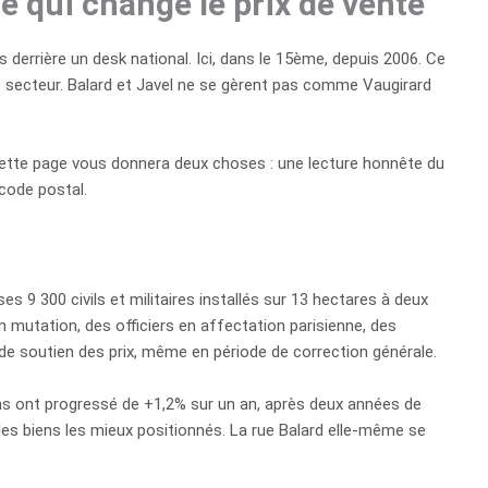
e qui change le prix de vente
 derrière un desk national. Ici, dans le 15ème, depuis 2006. Ce
e secteur. Balard et Javel ne se gèrent pas comme Vaugirard
cette page vous donnera deux choses : une lecture honnête du
 code postal.
s 9 300 civils et militaires installés sur 13 hectares à deux
 mutation, des officiers en affectation parisienne, des
de soutien des prix, même en période de correction générale.
ens ont progressé de +1,2% sur un an, après deux années de
les biens les mieux positionnés. La rue Balard elle-même se