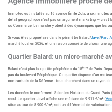
Agence immobilière proche de B
Immotec est installée au 16 avenue Émile Zola, à six minutes à 
détail géographique n’est pas un argument marketing — c’est l
ou Commerce. Le marché y obéit à des dynamiques que les out
Si vous êtes propriétaire dans le périmètre Balard/
Javel
/
Parc A
marché local en 2026, et une raison concrète de choisir une ag
Quartier Balard: un micro-marché av
ème
Balard n’est plus la « petite périphérie » du 15
de Paris. Depu
pas du boulevard Périphérique. Ce quartier dispose d’un moteur
contractuels de la Défense : tous cherchent dans un rayon de 
Les données le confirment. Selon les Notaires du Grand-Paris 
recul. Le quartier Javel affiche une médiane de 9 911 €/m² (
Vec
situe autour de 8 900 €/m², soit un différentiel de valorisation d