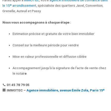
Faites appel à
IMMOTEC
, votre
agence immobilière de confiance dans
le 15ᵉ arrondissement
, spécialiste des quartiers Javel, Convention,
Grenelle, Auteuil et Passy.
Nous vous accompagnons à chaque étape :
Estimation précise et gratuite de votre bien immobilier
Conseil sur la meilleure période pour vendre
Mise en valeur professionnelle et diffusion ciblée
Accompagnement jusqu’à la signature de l’acte de vente chez
le notair
e
📞
01 45 78 79 05
🏢
IMMOTEC –
Agence immobilière, avenue Émile Zola, Paris 15ᵉ