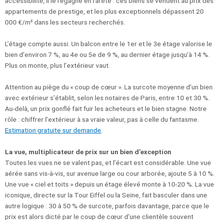
accessibilité, il le regagne en rareté : ces biens se vendent au prix des
appartements de prestige, et les plus exceptionnels dépassent 20
000 €/m² dans les secteurs recherchés.
L’étage compte aussi. Un balcon entre le 1er et le 3e étage valorise le
bien d’environ 7 %, au 4e ou 5e de 9 %, au dernier étage jusqu’à 14 %.
Plus on monte, plus l’extérieur vaut.
Attention au piège du « coup de cœur ». La surcote moyenne d’un bien
avec extérieur s’établit, selon les notaires de Paris, entre 10 et 30 %.
Au-delà, un prix gonflé fait fuir les acheteurs et le bien stagne. Notre
rôle : chiffrer l’extérieur à sa vraie valeur, pas à celle du fantasme.
Estimation gratuite sur demande
.
La vue, multiplicateur de prix sur un bien d’exception
Toutes les vues ne se valent pas, et l’écart est considérable. Une vue
aérée sans vis-à-vis, sur avenue large ou cour arborée, ajoute 5 à 10 %.
Une vue « ciel et toits » depuis un étage élevé monte à 10-20 %. La vue
iconique, directe sur la Tour Eiffel ou la Seine, fait basculer dans une
autre logique : 30 à 50 % de surcote, parfois davantage, parce que le
prix est alors dicté par le coup de cœur d’une clientèle souvent