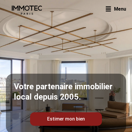
Aller
Menu
au
contenu
Votre partenaire immobilier
local depuis 2005.
Estimer mon bien