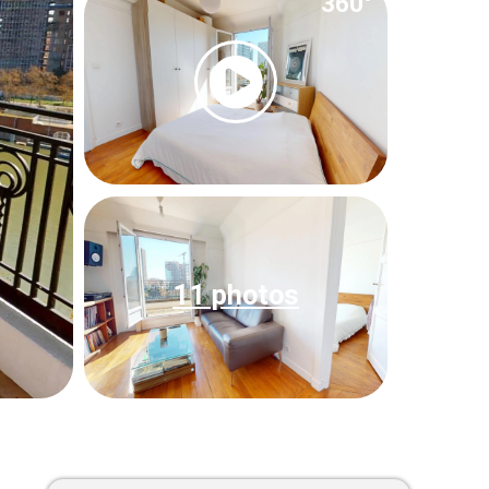
360°
11 photos