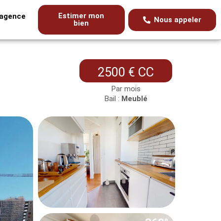
Estimer mon
’agence
Nous appeler
bien
2500 € CC
Par mois
Bail :
Meublé