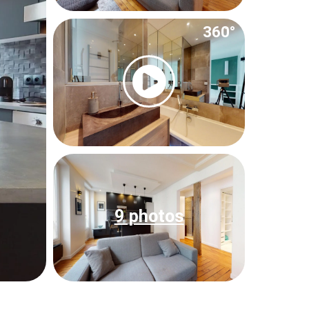
360°
9 photos