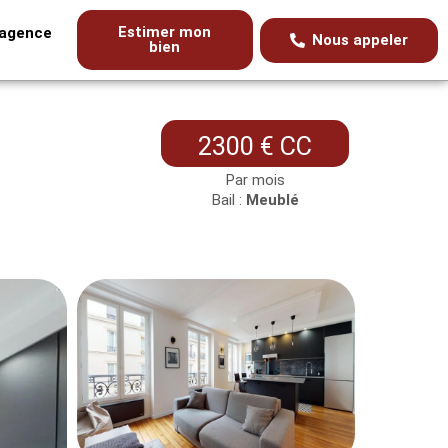
Estimer mon
’agence
Nous appeler
bien
2300 € CC
Par mois
Bail :
Meublé